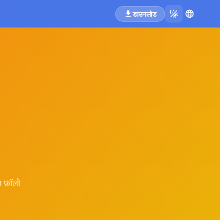
डाउनलोड
 फ़ॉलो