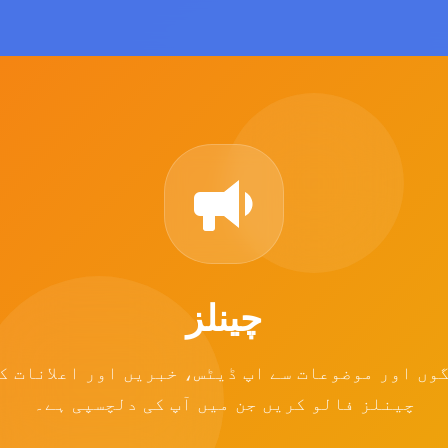
چینلز
وں اور موضوعات سے اپ ڈیٹس، خبریں اور اعلانات ک
چینلز فالو کریں جن میں آپ کی دلچسپی ہے۔