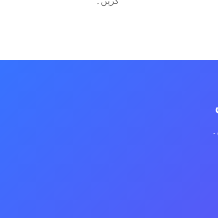
کریں۔
۔