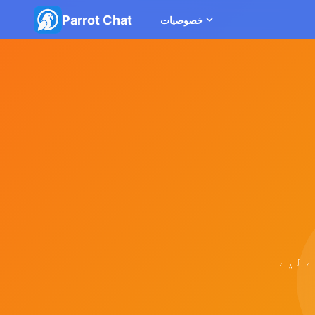
Parrot Chat
خصوصیات
ے لیے