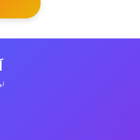
آج
اب