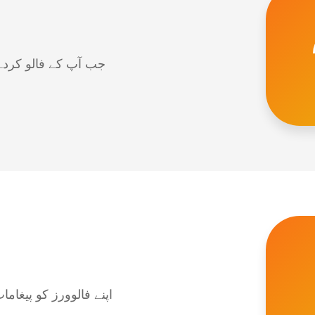
جب آپ کے فالو کردہ 
اپنے فالوورز کو پیغام