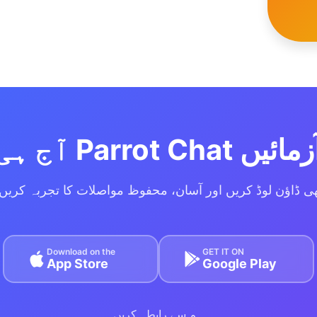
 ہی Parrot Chat آزمائیں
ھی ڈاؤن لوڈ کریں اور آسان، محفوظ مواصلات کا تجربہ کریں
Download on the
GET IT ON
App Store
Google Play
ہم سے رابطہ کریں