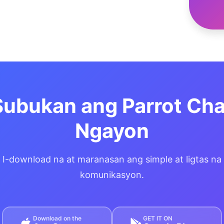
Subukan ang Parrot Cha
Ngayon
I-download na at maranasan ang simple at ligtas na
komunikasyon.
Download on the
GET IT ON