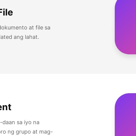
ile
okumento at file sa
ated ang lahat.
ent
-daan sa iyo na
o ng grupo at mag-