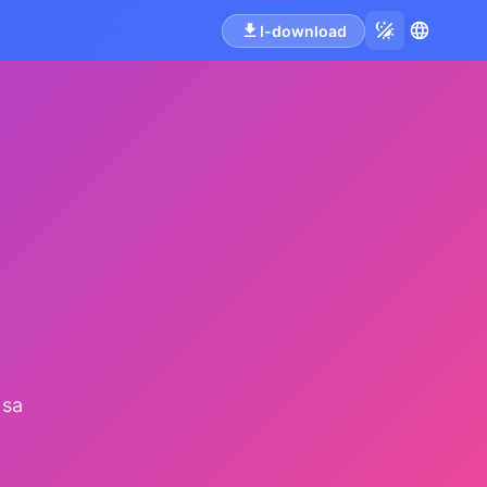
I-download
 sa