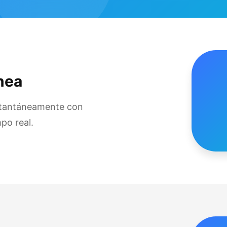
nea
stantáneamente con
po real.