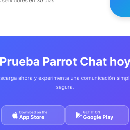
servidores en 30 días.
Prueba Parrot Chat ho
scarga ahora y experimenta una comunicación simpl
segura.
Download on the
GET IT ON
App Store
Google Play