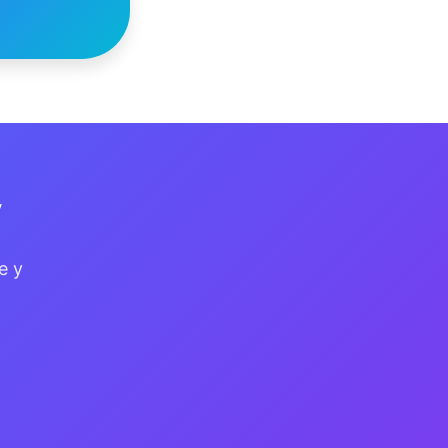
y
e y